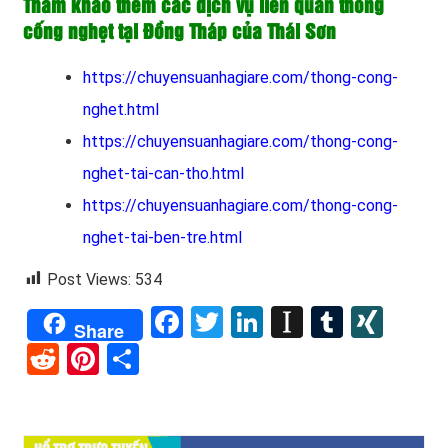
Tham khảo thêm các dịch vụ liên quan thông
cống nghẹt tại Đồng Tháp của Thái Sơn
https://chuyensuanhagiare.com/thong-cong-
nghet.html
https://chuyensuanhagiare.com/thong-cong-
nghet-tai-can-tho.html
https://chuyensuanhagiare.com/thong-cong-
nghet-tai-ben-tre.html
Post Views:
534
Facebook
Twitter
LinkedIn
Instapape
Tumblr
XIN
Share
Reddit
Pinterest
Share