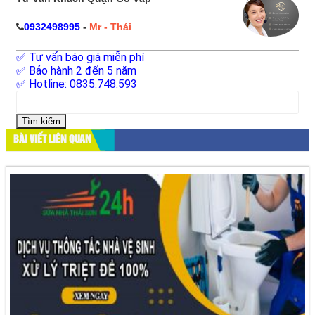
0932498995
-
Mr - Thái
✅ Tư vấn báo giá miễn phí
✅ Bảo hành 2 đến 5 năm
✅ Hotline: 0835.748.593
Tìm
kiếm
cho:
BÀI VIẾT LIÊN QUAN