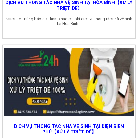
DỊCH VỤ THÔNG TẮC NHÀ VỆ SINH TẠI HÒA BÌNH【XỬ LÝ
TRIỆT ĐỂ】
Mục Lục1 Bảng báo giá tham khảo chi phí dịch vụ thông tắc nhà vệ sinh
tại Hòa Bình...
DỊCH VỤ THÔNG TẮC NHÀ VỆ SINH TẠI ĐIỆN BIÊN
PHỦ【XỬ LÝ TRIỆT ĐỂ】