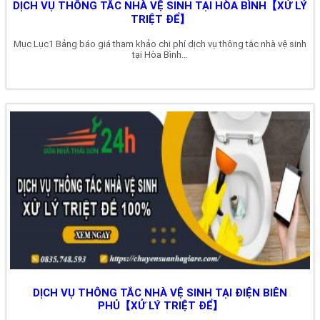
DỊCH VỤ THÔNG TẮC NHÀ VỆ SINH TẠI HÒA BÌNH【XỬ LÝ
TRIỆT ĐỂ】
Mục Lục1 Bảng báo giá tham khảo chi phí dịch vụ thông tắc nhà vệ sinh
tại Hòa Bình...
DỊCH VỤ THÔNG TẮC NHÀ VỆ SINH TẠI ĐIỆN BIÊN
PHỦ【XỬ LÝ TRIỆT ĐỂ】