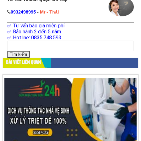
0932498995
-
Mr - Thái
✅ Tư vấn báo giá miễn phí
✅ Bảo hành 2 đến 5 năm
✅ Hotline: 0835.748.593
Tìm
kiếm
cho:
BÀI VIẾT LIÊN QUAN