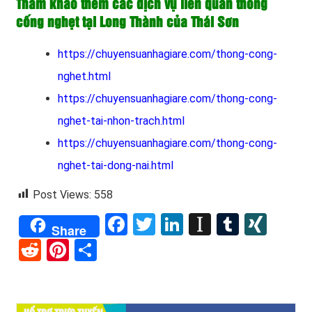
Tham khảo thêm các dịch vụ liên quan thông
cống nghẹt tại Long Thành của Thái Sơn
https://chuyensuanhagiare.com/thong-cong-
nghet.html
https://chuyensuanhagiare.com/thong-cong-
nghet-tai-nhon-trach.html
https://chuyensuanhagiare.com/thong-cong-
nghet-tai-dong-nai.html
Post Views:
558
Facebook
Twitter
LinkedIn
Instapape
Tumblr
XIN
Share
Reddit
Pinterest
Share