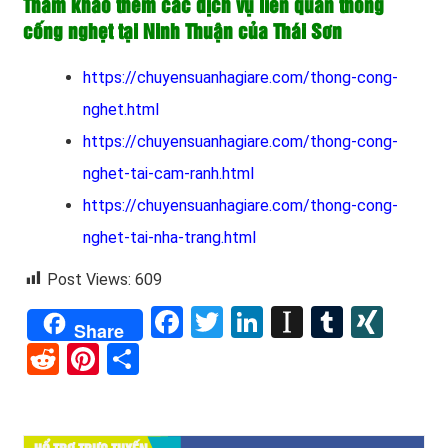
Tham khảo thêm các dịch vụ liên quan thông
cống nghẹt tại Ninh Thuận của Thái Sơn
https://chuyensuanhagiare.com/thong-cong-
nghet.html
https://chuyensuanhagiare.com/thong-cong-
nghet-tai-cam-ranh.html
https://chuyensuanhagiare.com/thong-cong-
nghet-tai-nha-trang.html
Post Views:
609
Facebook
Twitter
LinkedIn
Instapape
Tumblr
XIN
Share
Reddit
Pinterest
Share