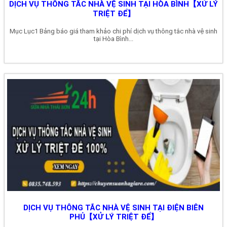
DỊCH VỤ THÔNG TẮC NHÀ VỆ SINH TẠI HÒA BÌNH【XỬ LÝ
TRIỆT ĐỂ】
Mục Lục1 Bảng báo giá tham khảo chi phí dịch vụ thông tắc nhà vệ sinh
tại Hòa Bình...
DỊCH VỤ THÔNG TẮC NHÀ VỆ SINH TẠI ĐIỆN BIÊN
PHỦ【XỬ LÝ TRIỆT ĐỂ】