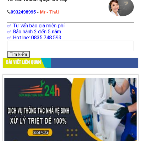
0932498995
-
Mr - Thái
✅ Tư vấn báo giá miễn phí
✅ Bảo hành 2 đến 5 năm
✅ Hotline: 0835.748.593
Tìm
kiếm
cho:
BÀI VIẾT LIÊN QUAN