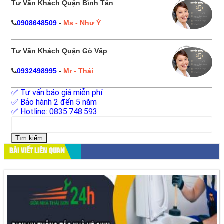
Tư Vấn Khách Quận Bình Tân
0908648509
-
Ms - Như Ý
Tư Vấn Khách Quận Gò Vấp
0932498995
-
Mr - Thái
✅ Tư vấn báo giá miễn phí
✅ Bảo hành 2 đến 5 năm
✅ Hotline: 0835.748.593
Tìm
kiếm
cho:
BÀI VIẾT LIÊN QUAN