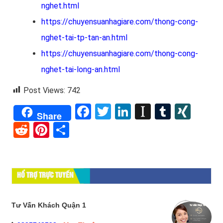
nghet.html
https://chuyensuanhagiare.com/thong-cong-
nghet-tai-tp-tan-an.html
https://chuyensuanhagiare.com/thong-cong-
nghet-tai-long-an.html
Post Views:
742
Facebook
Twitter
LinkedIn
Instapape
Tumblr
XIN
Share
Reddit
Pinterest
Share
HỔ TRỢ TRỰC TUYẾN
Tư Vấn Khách Quận 1