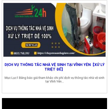
DỊCH VỤ THÔNG TẮC NHÀ VỆ SINH TẠI VĨNH YÊN【XỬ LÝ
TRIỆT ĐỂ】
Mục Lục1 Bảng báo giá tham khảo chi phí dịch vụ thông tắc nhà vệ sinh
tại Vĩnh Yên...