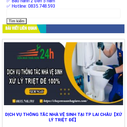
✅ Bảo hành 2 đến 5 năm
✅ Hotline: 0835.748.593
Tìm
kiếm
cho:
BÀI VIẾT LIÊN QUAN
DỊCH VỤ THÔNG TẮC NHÀ VỆ SINH TẠI TP LAI CHÂU【XỬ
LÝ TRIỆT ĐỂ】