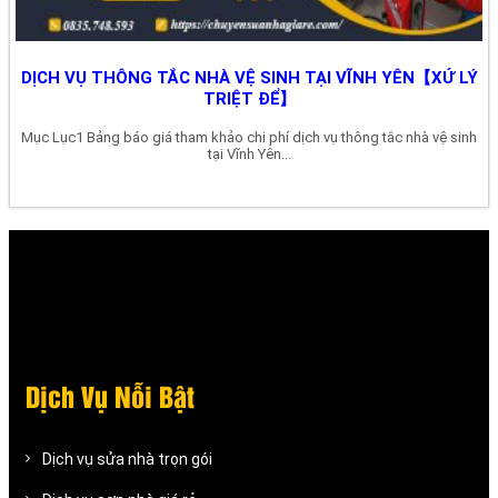
DỊCH VỤ THÔNG TẮC NHÀ VỆ SINH TẠI VĨNH YÊN【XỬ LÝ
TRIỆT ĐỂ】
Mục Lục1 Bảng báo giá tham khảo chi phí dịch vụ thông tắc nhà vệ sinh
tại Vĩnh Yên...
Dịch Vụ Nỗi Bật
Dịch vụ sửa nhà trọn gói