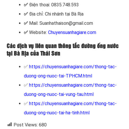
✅
Điện thoại: 0835.748.593
✅
Địa chỉ: Chi nhánh tại Bà Rịa
✅
Mail: Suanhathaison@gmail.com
✅
Website:
Chuyensuanhagiare.com
Các dịch vụ liên quan thông tắc đường ống nước
tại Bà Rịa của Thái Sơn
✅
https://chuyensuanhagiare.com/thong-tac-
duong-ong-nuoc-tai-TPHCM.html
✅
https://chuyensuanhagiare.com/thong-tac-
duong-ong-nuoc-tai-vung-tau.html
✅
https://chuyensuanhagiare.com/thong-tac-
duong-ong-nuoc-tai-ha-tinh.html
Post Views:
680