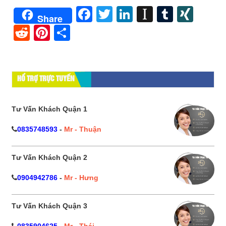
Facebook
Twitter
LinkedIn
Instapape
Tumblr
XIN
Share
Reddit
Pinterest
Share
HỔ TRỢ TRỰC TUYẾN
Tư Vấn Khách Quận 1
0835748593
-
Mr - Thuận
Tư Vấn Khách Quận 2
0904942786
-
Mr - Hưng
Tư Vấn Khách Quận 3