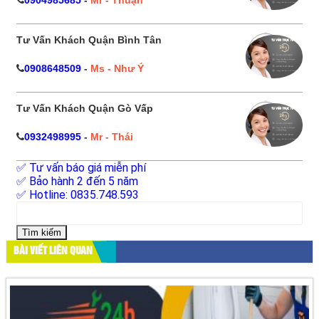
0904985685
-
Mr - Thuận
Tư Vấn Khách Quận Bình Tân
0908648509
-
Ms - Như Ý
Tư Vấn Khách Quận Gò Vấp
0932498995
-
Mr - Thái
✅ Tư vấn báo giá miễn phí
✅ Bảo hành 2 đến 5 năm
✅ Hotline: 0835.748.593
Tìm
kiếm
cho:
BÀI VIẾT LIÊN QUAN