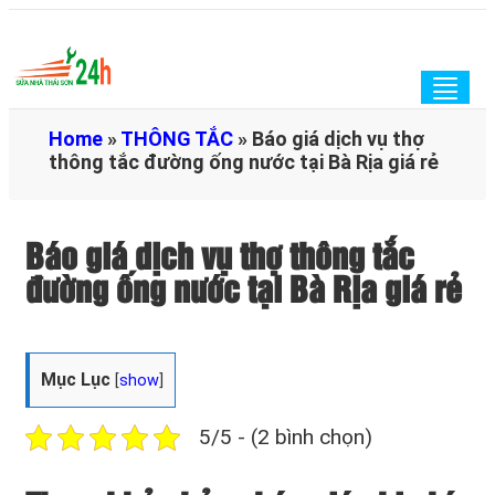
Togg
navig
Home
»
THÔNG TẮC
»
Báo giá dịch vụ thợ
thông tắc đường ống nước tại Bà Rịa giá rẻ
Báo giá dịch vụ thợ thông tắc
đường ống nước tại Bà Rịa giá rẻ
Mục Lục
[
show
]
5/5 - (2 bình chọn)