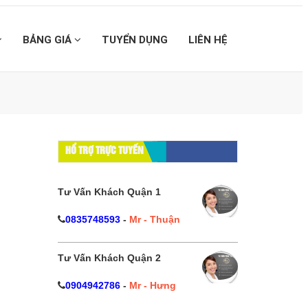
BẢNG GIÁ
TUYỂN DỤNG
LIÊN HỆ
HỔ TRỢ TRỰC TUYẾN
Tư Vấn Khách Quận 1
0835748593
-
Mr - Thuận
Tư Vấn Khách Quận 2
0904942786
-
Mr - Hưng