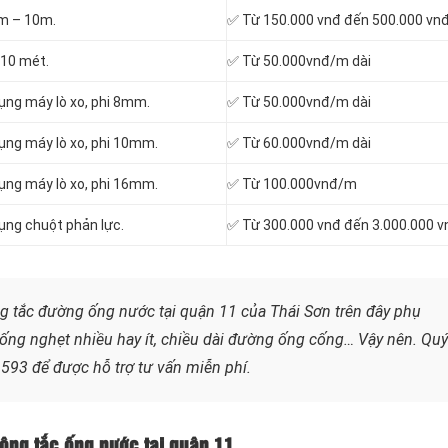
3m – 10m.
✅ Từ 150.000 vnđ đến 500.000 vn
 10 mét.
✅ Từ 50.000vnđ/m dài
ụng máy lò xo, phi 8mm.
✅ Từ 50.000vnđ/m dài
ụng máy lò xo, phi 10mm.
✅ Từ 60.000vnđ/m dài
ụng máy lò xo, phi 16mm.
✅ Từ 100.000vnđ/m
ụng chuột phản lực.
✅ Từ 300.000 vnđ đến 3.000.000 v
g tắc đường ống nước tại quận 11 của Thái Sơn trên đây phụ
g ống nghẹt nhiều hay ít, chiều dài đường ống cống…
Vậy nên. Quý
.593
để được hỗ trợ tư vấn miễn phí.
thông tắc ống nước tại quận 11