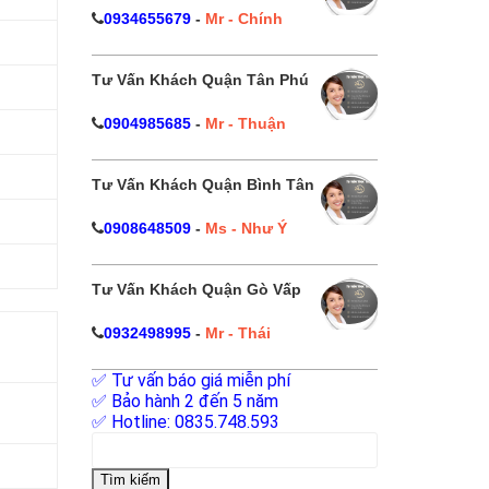
0934655679
-
Mr - Chính
đ
Tư Vấn Khách Quận Tân Phú
0904985685
-
Mr - Thuận
Tư Vấn Khách Quận Bình Tân
đ
0908648509
-
Ms - Như Ý
đ
Tư Vấn Khách Quận Gò Vấp
0932498995
-
Mr - Thái
✅ Tư vấn báo giá miễn phí
✅ Bảo hành 2 đến 5 năm
✅ Hotline: 0835.748.593
Tìm
kiếm
cho: