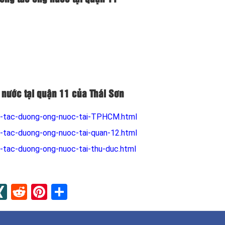
 nước tại quận 11 của Thái Sơn
g-tac-duong-ong-nuoc-tai-TPHCM.html
-tac-duong-ong-nuoc-tai-quan-12.html
-tac-duong-ong-nuoc-tai-thu-duc.html
n
apaper
umblr
XING
Reddit
Pinterest
Share