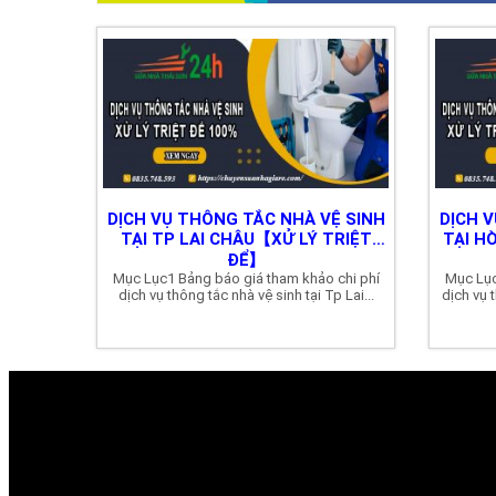
DỊCH VỤ THÔNG TẮC NHÀ VỆ SINH
DỊCH 
TẠI TP LAI CHÂU【XỬ LÝ TRIỆT
TẠI H
ĐỂ】
Mục Lục1 Bảng báo giá tham khảo chi phí
Mục Lục
dịch vụ thông tắc nhà vệ sinh tại Tp Lai...
dịch vụ t