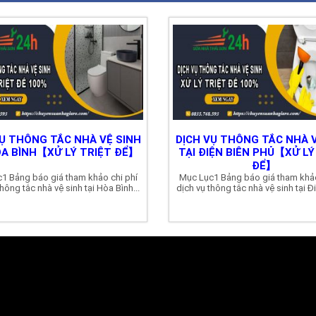
VỤ THÔNG TẮC NHÀ VỆ SINH
DỊCH VỤ THÔNG TẮC NHÀ V
ÒA BÌNH【XỬ LÝ TRIỆT ĐỂ】
TẠI ĐIỆN BIÊN PHỦ【XỬ LÝ
ĐỂ】
1 Bảng báo giá tham khảo chi phí
Mục Lục1 Bảng báo giá tham khảo
hông tắc nhà vệ sinh tại Hòa Bình...
dịch vụ thông tắc nhà vệ sinh tại Đi