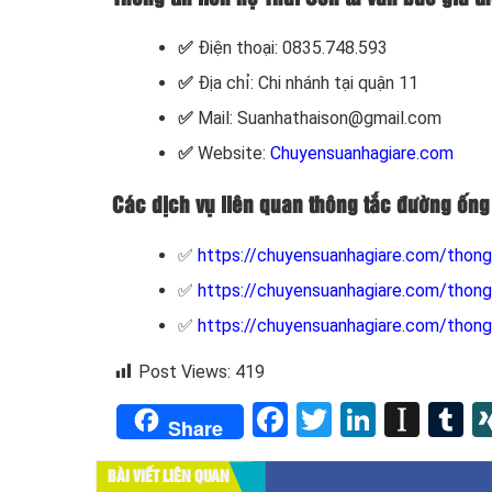
✅
Điện thoại: 0835.748.593
✅
Địa chỉ: Chi nhánh tại quận 11
✅
Mail: Suanhathaison@gmail.com
✅
Website:
Chuyensuanhagiare.com
Các dịch vụ liên quan thông tắc đường ống
✅
https://chuyensuanhagiare.com/thon
✅
https://chuyensuanhagiare.com/thong
✅
https://chuyensuanhagiare.com/thong
Post Views:
419
Facebook
Twitter
LinkedI
Inst
T
Share
BÀI VIẾT LIÊN QUAN