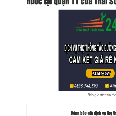
nước tại quận 11 của Thái S
Báo giá dịch vụ th
Bảng báo giá dịch vụ thợ t