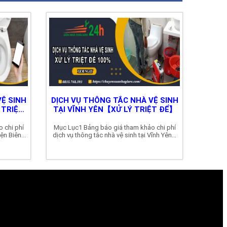
Ệ SINH
DỊCH VỤ THÔNG TẮC NHÀ VỆ SINH
 TRIỆT
TẠI VĨNH YÊN【XỬ LÝ TRIỆT ĐỂ】
 chi phí
Mục Lục1 Bảng báo giá tham khảo chi phí
ện Biên...
dịch vụ thông tắc nhà vệ sinh tại Vĩnh Yên...