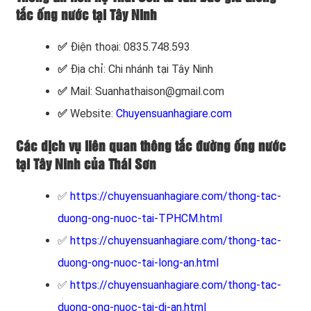
tắc ống nước tại Tây Ninh
✅
Điện thoại: 0835.748.593
✅
Địa chỉ: Chi nhánh tại Tây Ninh
✅
Mail: Suanhathaison@gmail.com
✅
Website:
Chuyensuanhagiare.com
Các dịch vụ liên quan thông tắc đường ống nước
tại Tây Ninh của Thái Sơn
✅
https://chuyensuanhagiare.com/thong-tac-
duong-ong-nuoc-tai-TPHCM.html
✅
https://chuyensuanhagiare.com/thong-tac-
duong-ong-nuoc-tai-long-an.html
✅
https://chuyensuanhagiare.com/thong-tac-
duong-ong-nuoc-tai-di-an.html