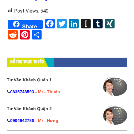
Post Views:
540
Facebook
Twitter
LinkedIn
Instapape
Tumblr
XIN
Share
Reddit
Pinterest
Share
HỔ TRỢ TRỰC TUYẾN
Tư Vấn Khách Quận 1
0835748593
-
Mr - Thuận
Tư Vấn Khách Quận 2
0904942786
-
Mr - Hưng