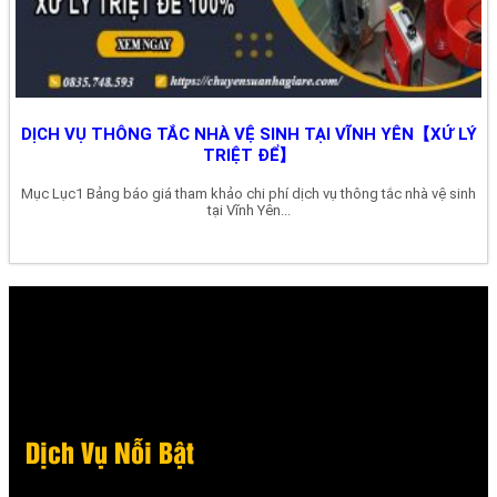
DỊCH VỤ THÔNG TẮC NHÀ VỆ SINH TẠI VĨNH YÊN【XỬ LÝ
TRIỆT ĐỂ】
Mục Lục1 Bảng báo giá tham khảo chi phí dịch vụ thông tắc nhà vệ sinh
tại Vĩnh Yên...
Dịch Vụ Nỗi Bật