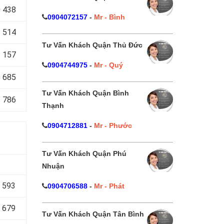
 438
0904072157
-
Mr - Bình
 514
Tư Vấn Khách Quận Thủ Đức
 157
0904744975
-
Mr - Quý
 685
Tư Vấn Khách Quận Bình
 786
Thạnh
0904712881
-
Mr - Phước
Tư Vấn Khách Quận Phú
Nhuận
 593
0904706588
-
Mr - Phát
 679
Tư Vấn Khách Quận Tân Bình