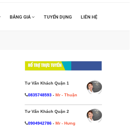
BẢNG GIÁ
TUYỂN DỤNG
LIÊN HỆ
】
HỔ TRỢ TRỰC TUYẾN
Tư Vấn Khách Quận 1
0835748593
-
Mr - Thuận
Tư Vấn Khách Quận 2
0904942786
-
Mr - Hưng