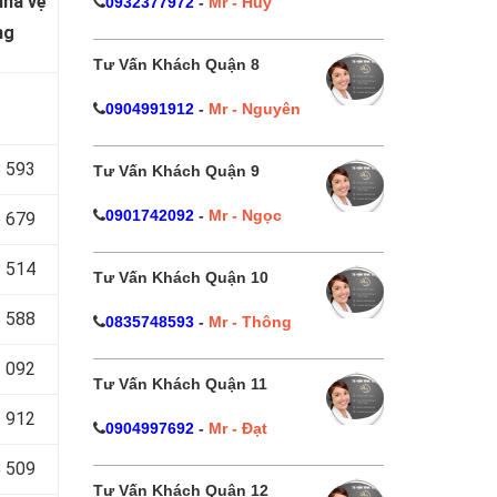
nhà vệ
0932377972
-
Mr - Huy
ng
Tư Vấn Khách Quận 8
0904991912
-
Mr - Nguyên
 593
Tư Vấn Khách Quận 9
0901742092
-
Mr - Ngọc
 679
 514
Tư Vấn Khách Quận 10
 588
0835748593
-
Mr - Thông
 092
Tư Vấn Khách Quận 11
 912
0904997692
-
Mr - Đạt
 509
Tư Vấn Khách Quận 12