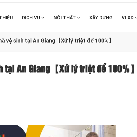
 THIỆU
DỊCH VỤ
NỘI THẤT
XÂY DỰNG
VLXD
hà vệ sinh tại An Giang【Xử lý triệt để 100%】
nh tại An Giang【Xử lý triệt để 100%