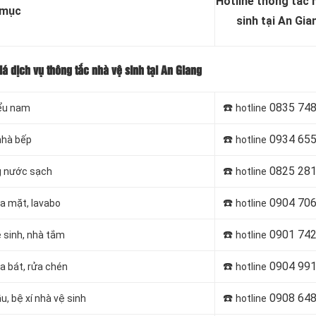
Hotline thông tắc 
 mục
sinh tại An Gia
iá dịch vụ thông tắc nhà vệ sinh tại An Giang
☎️
0835 748
iểu nam
hotline
☎️
0934 655
nhà bếp
hotline
☎️
0825 281
ng nước sạch
hotline
☎️
0904 706
ửa mặt, lavabo
hotline
☎️
0901 742
ệ sinh, nhà tắm
hotline
☎️
0904 991
a bát, rửa chén
hotline
☎️
0908 648
u, bệ xí nhà vệ sinh
hotline