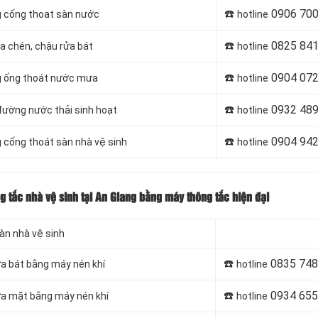
☎️
0906 700
g cống thoat sàn nước
hotline
☎️
0825 841
ửa chén, chậu rửa bát
hotline
☎️
0904 072
ng ống thoát nước mưa
hotline
☎️
0932 489
 đường nước thải sinh hoạt
hotline
☎️
0904 942
g cống thoát sàn nhà vệ sinh
hotline
ng tắc nhà vệ sinh tại An Giang bằng máy thông tắc hiện đại
sàn nhà vệ sinh
☎️
0835 748
ửa bát bằng máy nén khí
hotline
☎️
0934 655
rửa mặt bằng máy nén khí
hotline