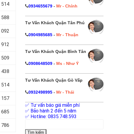
 514
0934655679
-
Mr - Chính
 588
Tư Vấn Khách Quận Tân Phú
 092
0904985685
-
Mr - Thuận
 912
Tư Vấn Khách Quận Bình Tân
 509
0908648509
-
Ms - Như Ý
 438
Tư Vấn Khách Quận Gò Vấp
 514
0932498995
-
Mr - Thái
 157
✅ Tư vấn báo giá miễn phí
✅ Bảo hành 2 đến 5 năm
 685
✅ Hotline: 0835.748.593
Tìm
 786
kiếm
cho: