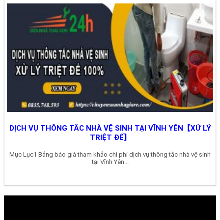
DỊCH VỤ THÔNG TẮC NHÀ VỆ SINH TẠI VĨNH YÊN【XỬ LÝ
TRIỆT ĐỂ】
Mục Lục1 Bảng báo giá tham khảo chi phí dịch vụ thông tắc nhà vệ sinh
tại Vĩnh Yên...