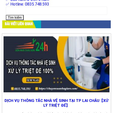
✅ Hotline: 0835.748.593
Tìm
kiếm
cho:
BÀI VIẾT LIÊN QUAN
DỊCH VỤ THÔNG TẮC NHÀ VỆ SINH TẠI TP LAI CHÂU【XỬ
LÝ TRIỆT ĐỂ】