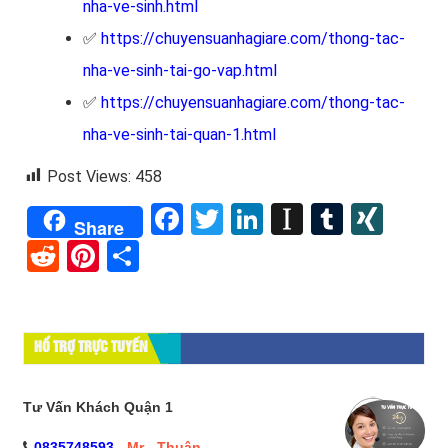
nha-ve-sinh.html
✅
https://chuyensuanhagiare.com/thong-tac-
nha-ve-sinh-tai-go-vap.html
✅
https://chuyensuanhagiare.com/thong-tac-
nha-ve-sinh-tai-quan-1.html
Post Views:
458
Facebook
Twitter
LinkedIn
Instapape
Tumblr
XIN
Share
Reddit
Pinterest
Share
HỔ TRỢ TRỰC TUYẾN
Tư Vấn Khách Quận 1
0835748593
-
Mr - Thuận