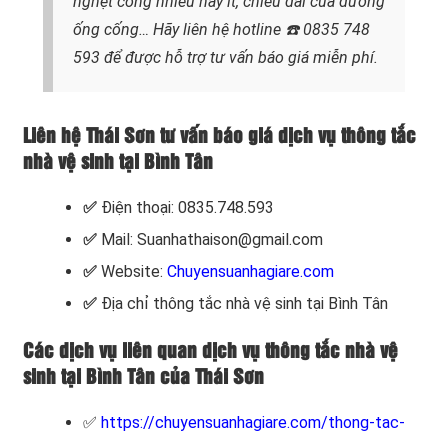
nghẹt cống nhiều hay ít, chiều dài của đường
ống cống…
Hãy liên hệ hotline
☎️ 0835 748
593
để được hỗ trợ tư vấn báo giá miễn phí.
Liên hệ Thái Sơn tư vấn báo giá dịch vụ thông tắc
nhà vệ sinh tại Bình Tân
✅
Điện thoại: 0835.748.593
✅
Mail: Suanhathaison@gmail.com
✅
Website:
Chuyensuanhagiare.com
✅
Địa chỉ thông tắc nhà vệ sinh tại Bình Tân
Các dịch vụ liên quan dịch vụ thông tắc nhà vệ
sinh tại Bình Tân của Thái Sơn
✅
https://chuyensuanhagiare.com/thong-tac-