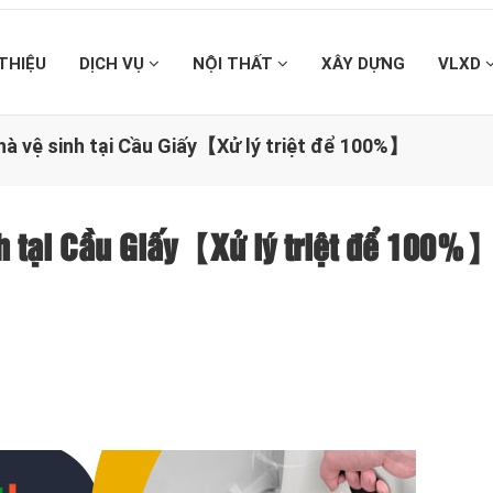
 THIỆU
DỊCH VỤ
NỘI THẤT
XÂY DỰNG
VLXD
hà vệ sinh tại Cầu Giấy【Xử lý triệt để 100%】
nh tại Cầu Giấy【Xử lý triệt để 100%