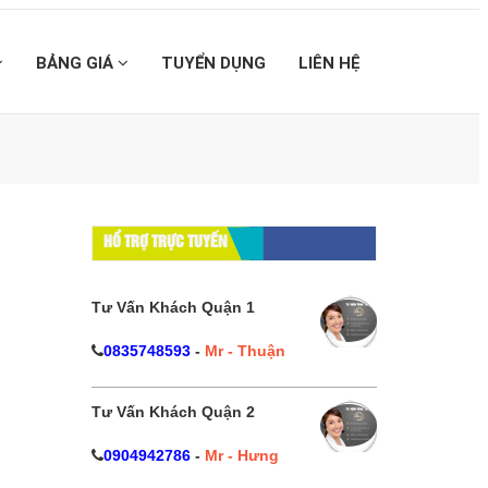
BẢNG GIÁ
TUYỂN DỤNG
LIÊN HỆ
】
HỔ TRỢ TRỰC TUYẾN
Tư Vấn Khách Quận 1
0835748593
-
Mr - Thuận
Tư Vấn Khách Quận 2
0904942786
-
Mr - Hưng