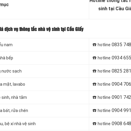
Hotline thông tắc 
 mục
sinh tại Cầu Gi
iá dịch vụ thông tắc nhà vệ sinh tại Cầu Giấy
☎️
0835 748
iểu nam
hotline
☎️
0934 655
nhà bếp
hotline
☎️
0825 281
ng nước sạch
hotline
☎️
0904 706
ửa mặt, lavabo
hotline
☎️
0901 742
ệ sinh, nhà tắm
hotline
☎️
0904 991
a bát, rửa chén
hotline
☎️
0908 648
u, bệ xí nhà vệ sinh
hotline