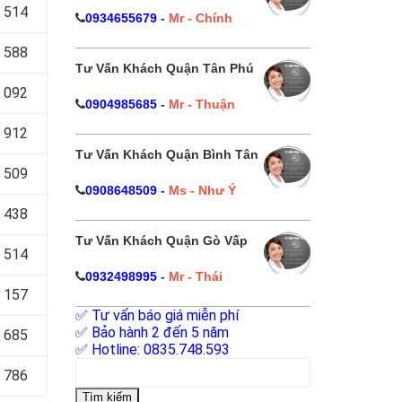
 514
0934655679
-
Mr - Chính
 588
Tư Vấn Khách Quận Tân Phú
 092
0904985685
-
Mr - Thuận
 912
Tư Vấn Khách Quận Bình Tân
 509
0908648509
-
Ms - Như Ý
 438
Tư Vấn Khách Quận Gò Vấp
 514
0932498995
-
Mr - Thái
 157
✅ Tư vấn báo giá miễn phí
✅ Bảo hành 2 đến 5 năm
 685
✅ Hotline: 0835.748.593
Tìm
 786
kiếm
cho: