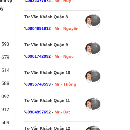
nhà vệ
0932377972
-
Mr - Huy
ấy
Tư Vấn Khách Quận 8
0904991912
-
Mr - Nguyên
 593
Tư Vấn Khách Quận 9
0901742092
-
Mr - Ngọc
 679
 514
Tư Vấn Khách Quận 10
 588
0835748593
-
Mr - Thông
 092
Tư Vấn Khách Quận 11
 912
0904997692
-
Mr - Đạt
 509
Tư Vấn Khách Quận 12