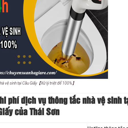
nhà vệ sinh tại Cầu Giấy【Xử lý triệt để 100%】
 phí dịch vụ thông tắc nhà vệ sinh t
Giấy của Thái Sơn