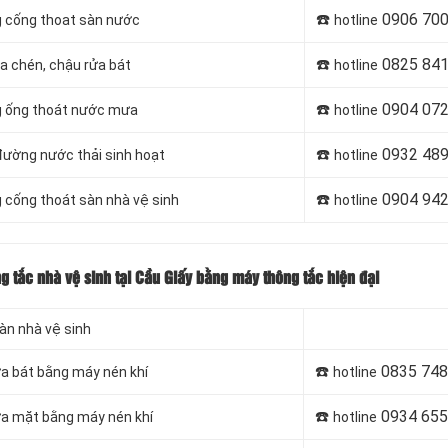
☎️
0906 700
g cống thoat sàn nước
hotline
☎️
0825 841
ửa chén, chậu rửa bát
hotline
☎️
0904 072
ng ống thoát nước mưa
hotline
☎️
0932 489
 đường nước thải sinh hoạt
hotline
☎️
0904 942
g cống thoát sàn nhà vệ sinh
hotline
ng tắc nhà vệ sinh tại Cầu Giấy bằng máy thông tắc hiện đại
sàn nhà vệ sinh
☎️
0835 748
ửa bát bằng máy nén khí
hotline
☎️
0934 655
rửa mặt bằng máy nén khí
hotline