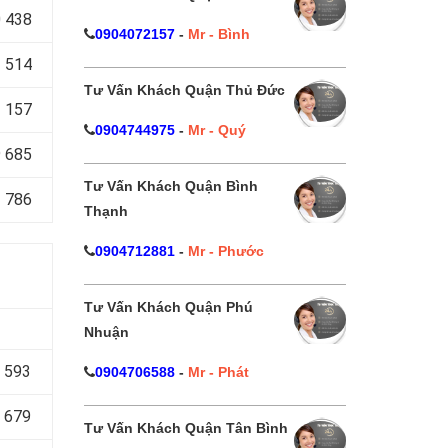
 438
0904072157
-
Mr - Bình
 514
Tư Vấn Khách Quận Thủ Đức
 157
0904744975
-
Mr - Quý
 685
Tư Vấn Khách Quận Bình
 786
Thạnh
0904712881
-
Mr - Phước
Tư Vấn Khách Quận Phú
Nhuận
 593
0904706588
-
Mr - Phát
 679
Tư Vấn Khách Quận Tân Bình