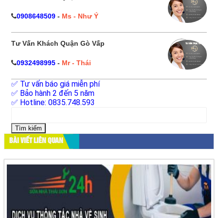
0908648509
-
Ms - Như Ý
Tư Vấn Khách Quận Gò Vấp
0932498995
-
Mr - Thái
✅ Tư vấn báo giá miễn phí
✅ Bảo hành 2 đến 5 năm
✅ Hotline: 0835.748.593
Tìm
kiếm
cho:
BÀI VIẾT LIÊN QUAN