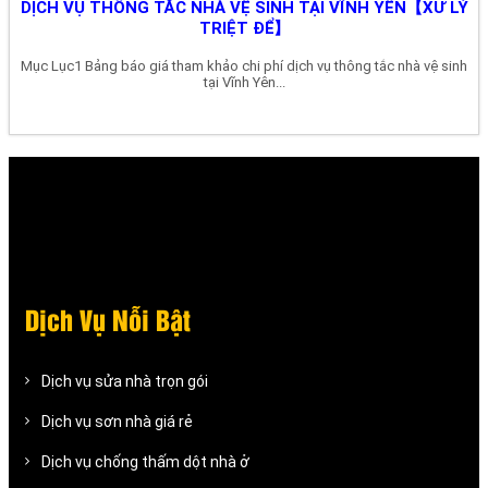
DỊCH VỤ THÔNG TẮC NHÀ VỆ SINH TẠI VĨNH YÊN【XỬ LÝ
TRIỆT ĐỂ】
Mục Lục1 Bảng báo giá tham khảo chi phí dịch vụ thông tắc nhà vệ sinh
tại Vĩnh Yên...
Dịch Vụ Nỗi Bật
Dịch vụ sửa nhà trọn gói
Dịch vụ sơn nhà giá rẻ
Dịch vụ chống thấm dột nhà ở