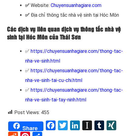
✅
Website:
Chuyensuanhagiare.com
✅
Địa chỉ thông tắc nhà vệ sinh tại Hóc Môn
Các dịch vụ liên quan dịch vụ thông tắc nhà vệ
sinh tại Hóc Môn của Thái Sơn
✅
https://chuyensuanhagiare.com/thong-tac-
nha-ve-sinh.html
✅
https://chuyensuanhagiare.com/thong-tac-
nha-ve-sinh-tai-cu-chi.html
✅
https://chuyensuanhagiare.com/thong-tac-
nha-ve-sinh-tai-tay-ninh.html
Post Views:
455
Facebook
Twitter
LinkedIn
Instapape
Tumblr
XIN
Share