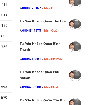
 438
0904072157
-
Mr - Bình
 514
Tư Vấn Khách Quận Thủ Đức
 157
0904744975
-
Mr - Quý
 685
Tư Vấn Khách Quận Bình
 786
Thạnh
0904712881
-
Mr - Phước
Tư Vấn Khách Quận Phú
Nhuận
 593
0904706588
-
Mr - Phát
 679
Tư Vấn Khách Quận Tân Bình