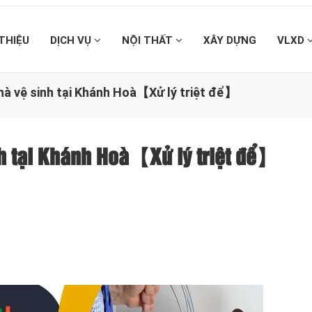
 THIỆU
DỊCH VỤ
NỘI THẤT
XÂY DỰNG
VLXD
hà vệ sinh tại Khánh Hoà【Xử lý triệt để】
nh tại Khánh Hoà【Xử lý triệt để】