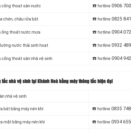
☎️
0906 700
g cống thoat sàn nước
hotline
☎️
0825 841
ửa chén, chậu rửa bát
hotline
☎️
0904 072
ng ống thoát nước mưa
hotline
☎️
0932 489
 đường nước thải sinh hoạt
hotline
☎️
0904 942
g cống thoát sàn nhà vệ sinh
hotline
g tắc nhà vệ sinh tại Khánh Hoà bằng máy thông tắc hiện đại
sàn nhà vệ sinh
☎️
0835 748
ửa bát bằng máy nén khí
hotline
☎️
0934 655
rửa mặt bằng máy nén khí
hotline