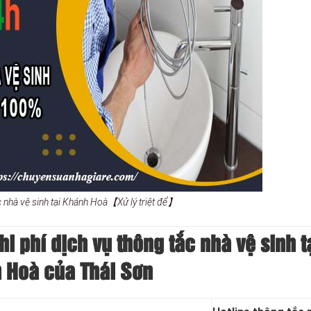
c nhà vệ sinh tại Khánh Hoà【Xử lý triệt để】
 phí dịch vụ thông tắc nhà vệ sinh t
 Hoà của Thái Sơn