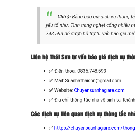
Chú ý:
Bảng báo giá dịch vụ thông tắ
yếu tố như: Tình trạng nghẹt cống nhiều h
748 593
để được hỗ trợ tư vấn báo giá miễ
Liên hệ Thái Sơn tư vấn báo giá dịch vụ th
✅
Điện thoại: 0835.748.593
✅
Mail: Suanhathaison@gmail.com
✅
Website:
Chuyensuanhagiare.com
✅
Địa chỉ thông tắc nhà vệ sinh tại Khán
Các dịch vụ liên quan dịch vụ thông tắc nh
✅
https://chuyensuanhagiare.com/thong