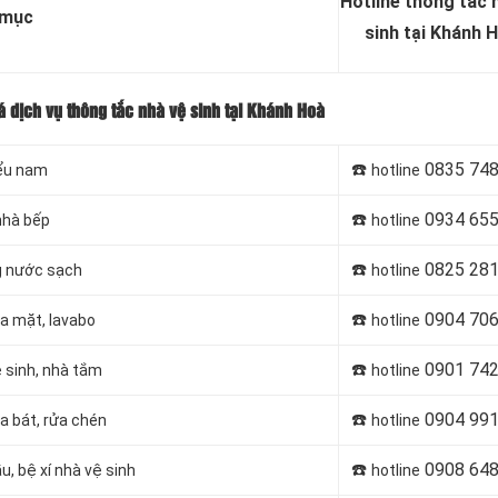
Hotline thông tắc 
 mục
sinh tại Khánh 
á dịch vụ thông tắc nhà vệ sinh tại Khánh Hoà
☎️
0835 748
iểu nam
hotline
☎️
0934 655
nhà bếp
hotline
☎️
0825 281
ng nước sạch
hotline
☎️
0904 706
ửa mặt, lavabo
hotline
☎️
0901 742
ệ sinh, nhà tắm
hotline
☎️
0904 991
a bát, rửa chén
hotline
☎️
0908 648
u, bệ xí nhà vệ sinh
hotline