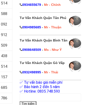
 514
0934655679
-
Mr - Chính
 588
Tư Vấn Khách Quận Tân Phú
 092
0904985685
-
Mr - Thuận
 912
Tư Vấn Khách Quận Bình Tân
 509
0908648509
-
Ms - Như Ý
 438
Tư Vấn Khách Quận Gò Vấp
 514
0932498995
-
Mr - Thái
 157
✅ Tư vấn báo giá miễn phí
✅ Bảo hành 2 đến 5 năm
 685
✅ Hotline: 0835.748.593
Tìm
 786
kiếm
cho: