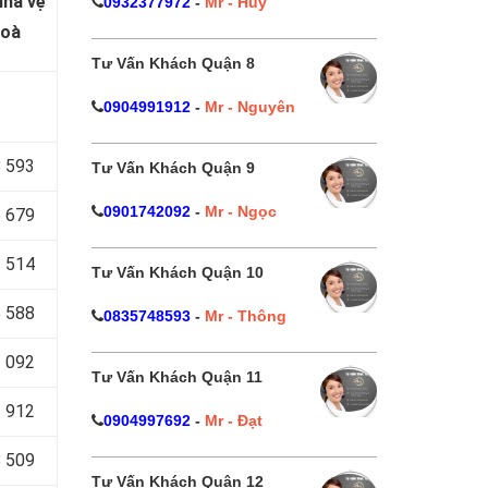
nhà vệ
0932377972
-
Mr - Huy
Hoà
Tư Vấn Khách Quận 8
0904991912
-
Mr - Nguyên
 593
Tư Vấn Khách Quận 9
0901742092
-
Mr - Ngọc
 679
 514
Tư Vấn Khách Quận 10
 588
0835748593
-
Mr - Thông
 092
Tư Vấn Khách Quận 11
 912
0904997692
-
Mr - Đạt
 509
Tư Vấn Khách Quận 12