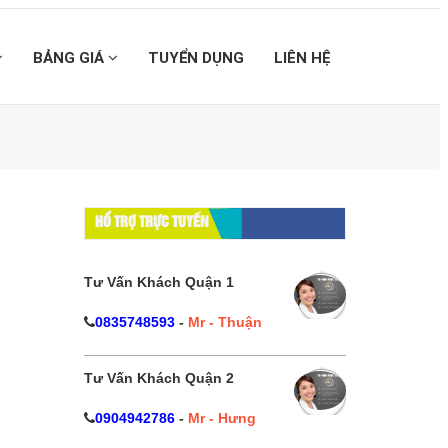
BẢNG GIÁ
TUYỂN DỤNG
LIÊN HỆ
HỔ TRỢ TRỰC TUYẾN
Tư Vấn Khách Quận 1
0835748593
-
Mr - Thuận
Tư Vấn Khách Quận 2
0904942786
-
Mr - Hưng