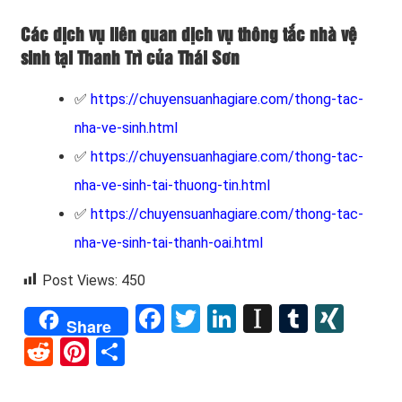
Các dịch vụ liên quan dịch vụ thông tắc nhà vệ
sinh tại Thanh Trì của Thái Sơn
✅
https://chuyensuanhagiare.com/thong-tac-
nha-ve-sinh.html
✅
https://chuyensuanhagiare.com/thong-tac-
nha-ve-sinh-tai-thuong-tin.html
✅
https://chuyensuanhagiare.com/thong-tac-
nha-ve-sinh-tai-thanh-oai.html
Post Views:
450
Facebook
Twitter
LinkedIn
Instapape
Tumblr
XIN
Share
Reddit
Pinterest
Share