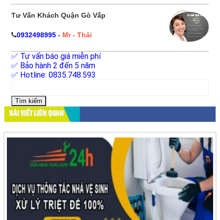
Tư Vấn Khách Quận Gò Vấp
0932498995
-
Mr - Thái
✅ Tư vấn báo giá miễn phí
✅ Bảo hành 2 đến 5 năm
✅ Hotline: 0835.748.593
Tìm
kiếm
cho:
BÀI VIẾT LIÊN QUAN