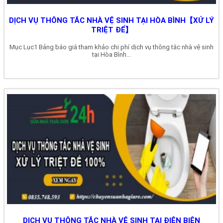
DỊCH VỤ THÔNG TẮC NHÀ VỆ SINH TẠI HÒA BÌNH【XỬ LÝ
TRIỆT ĐỂ】
Mục Lục1 Bảng báo giá tham khảo chi phí dịch vụ thông tắc nhà vệ sinh
tại Hòa Bình...
DỊCH VỤ THÔNG TẮC NHÀ VỆ SINH TẠI ĐIỆN BIÊN