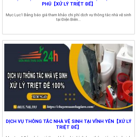
PHỦ【XỬ LÝ TRIỆT ĐỂ】
Mục Lục1 Bảng báo giá tham khảo chi phí dịch vụ thông tắc nhà vệ sinh
tại Điện Biên...
DỊCH VỤ THÔNG TẮC NHÀ VỆ SINH TẠI VĨNH YÊN【XỬ LÝ
TRIỆT ĐỂ】