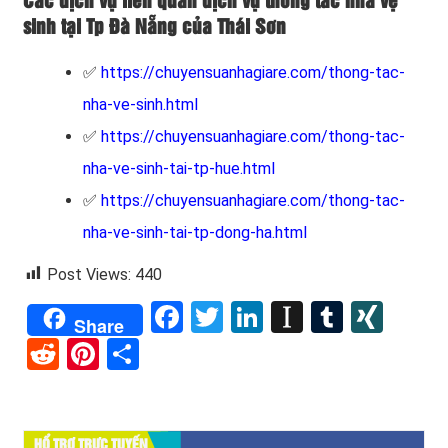
Các dịch vụ liên quan dịch vụ thông tắc nhà vệ
sinh tại Tp Đà Nẵng của Thái Sơn
✅
https://chuyensuanhagiare.com/thong-tac-
nha-ve-sinh.html
✅
https://chuyensuanhagiare.com/thong-tac-
nha-ve-sinh-tai-tp-hue.html
✅
https://chuyensuanhagiare.com/thong-tac-
nha-ve-sinh-tai-tp-dong-ha.html
Post Views:
440
Facebook
Twitter
LinkedIn
Instapape
Tumblr
XIN
Share
Reddit
Pinterest
Share
HỔ TRỢ TRỰC TUYẾN