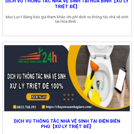
DỊCH VỤ THÔNG TẮC NHÀ VỆ SINH TẠI HÒA BÌNH【XỬ LÝ
TRIỆT ĐỂ】
Mục Lục1 Bảng báo giá tham khảo chi phí dịch vụ thông tắc nhà vệ sinh
tại Hòa Bình...
DỊCH VỤ THÔNG TẮC NHÀ VỆ SINH TẠI ĐIỆN BIÊN
PHỦ【XỬ LÝ TRIỆT ĐỂ】