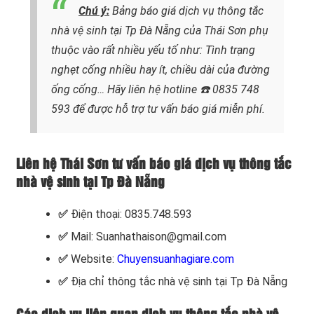
Chú ý:
Bảng báo giá dịch vụ thông tắc
nhà vệ sinh tại Tp Đà Nẵng của Thái Sơn phụ
thuộc vào rất nhiều yếu tố như: Tình trạng
nghẹt cống nhiều hay ít, chiều dài của đường
ống cống…
Hãy liên hệ hotline
☎️ 0835 748
593
để được hỗ trợ tư vấn báo giá miễn phí.
Liên hệ Thái Sơn tư vấn báo giá dịch vụ thông tắc
nhà vệ sinh tại Tp Đà Nẵng
✅
Điện thoại: 0835.748.593
✅
Mail: Suanhathaison@gmail.com
✅
Website:
Chuyensuanhagiare.com
✅
Địa chỉ thông tắc nhà vệ sinh tại Tp Đà Nẵng