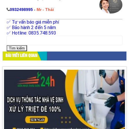
0932498995
-
Mr - Thái
✅ Tư vấn báo giá miễn phí
✅ Bảo hành 2 đến 5 năm
✅ Hotline: 0835.748.593
Tìm
kiếm
cho:
BÀI VIẾT LIÊN QUAN