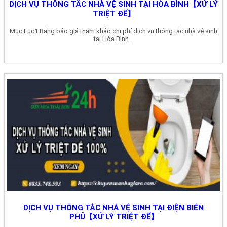
DỊCH VỤ THÔNG TẮC NHÀ VỆ SINH TẠI HÒA BÌNH【XỬ LÝ
TRIỆT ĐỂ】
Mục Lục1 Bảng báo giá tham khảo chi phí dịch vụ thông tắc nhà vệ sinh
tại Hòa Bình...
DỊCH VỤ THÔNG TẮC NHÀ VỆ SINH TẠI ĐIỆN BIÊN
PHỦ【XỬ LÝ TRIỆT ĐỂ】