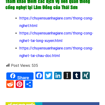
Tham khảo thêm các dịch vụ liên quan thông
cống nghẹt tại Lâm Đồng của Thái Sơn
https://chuyensuanhagiare.com/thong-cong-
nghet.html
https://chuyensuanhagiare.com/thong-cong-
nghet-tai-long-xuyen.html
https://chuyensuanhagiare.com/thong-cong-
nghet-tai-chau-doc.html
Post Views:
535
Facebook
Twitter
LinkedIn
Instapape
Tumblr
XIN
Share
Reddit
Pinterest
Share