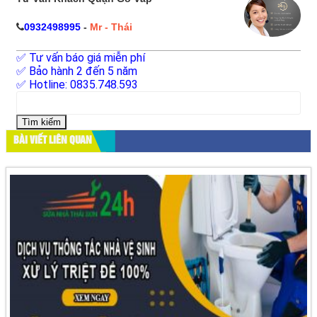
0932498995
-
Mr - Thái
✅ Tư vấn báo giá miễn phí
✅ Bảo hành 2 đến 5 năm
✅ Hotline: 0835.748.593
Tìm
kiếm
cho:
BÀI VIẾT LIÊN QUAN